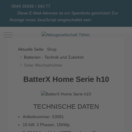
0049 35936 / 343 77
Diese E-Mail-Adresse ist vor Spambots geschützt! Zur
Anzeige muss JavaScript eingeschaltet sein.
Mobile Menu Toggle
Aktuelle Seite:
Shop
Batterien - Technik und Zubehör
Solar Wechselrichter
BatterX Home Serie h10
TECHNISCHE DATEN
Artikelnummer: 53081
10 kW, 3 Phasen, 15kWp,